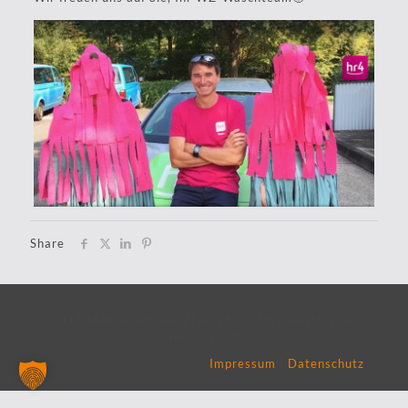
Share
© 2019 MaKro Autowaschanlagen | Sturmiusstraße 3 |
36037 Fulda
Impressum
|
Datenschutz