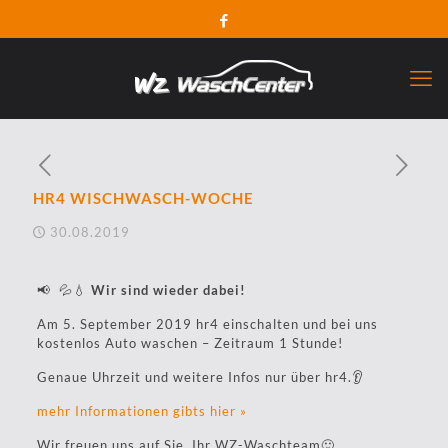
HR4 WISCHWASCH-WOCHE
30.08.2019
📢
💦💧
Wir sind wieder dabei!
Am 5. September 2019 hr4 einschalten und bei uns
kostenlos Auto waschen – Zeitraum 1 Stunde!
Genaue Uhrzeit und weitere Infos nur über hr4.
👂
mehr Informationen gibts hier »
Wir freuen uns auf Sie, Ihr WZ-Waschteam
🙂